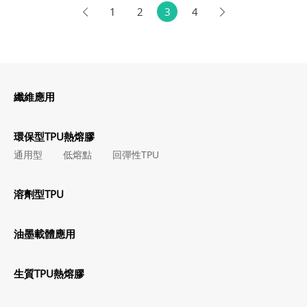
1
2
3
4
纖維應用
環保型TPU熱熔膠
通用型
低熔點
回彈性TPU
溶劑型TPU
油墨載體應用
生質TPU熱熔膠