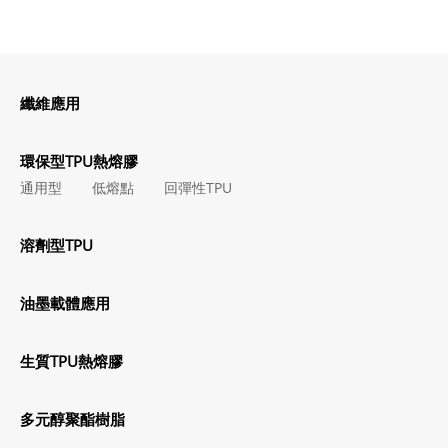
纖維應用
環保型TPU熱熔膠
通用型
低熔點
回彈性TPU
溶劑型TPU
油墨載體應用
生質TPU熱熔膠
多元醇聚酯樹脂