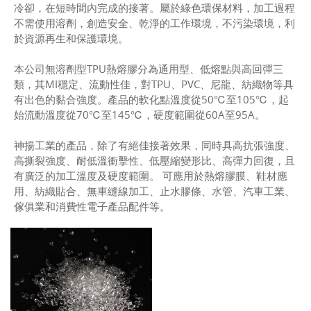
冷卻，在短時間內完成的接著。屬於綠色環保材料，加工過程
不需使用溶劑，創造安全、乾淨的工作環境，不污染環境，利
於資源再生和保護環境。
本公司無溶劑型TPU熱熔膠分為通用型、低熔點與高回彈三
類，其MI穩定、流動性佳，對TPU、PVC、尼龍、紡織物等具
有出色的黏合強度。產品的軟化點溫度從50℃至105℃，起
始流動溫度從70℃至145℃，硬度範圍從60A至95A。
神揚工業的產品，除了有絕佳接著效果，同時具高抗張強度、
高撕裂強度、耐低溫衝擊性、低壓縮變形比、高彈力回復，且
有廣泛的加工溫度及硬度範圍。 可應用於熱熔膠膜、鞋材應
用、紡織貼合、無車縫線加工、止水膠條、水管、汽車工業、
傢俱業和消費性電子產品配件等。