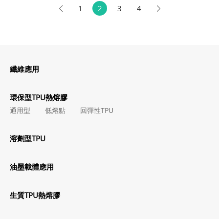
1
2
3
4
纖維應用
環保型TPU熱熔膠
通用型
低熔點
回彈性TPU
溶劑型TPU
油墨載體應用
生質TPU熱熔膠