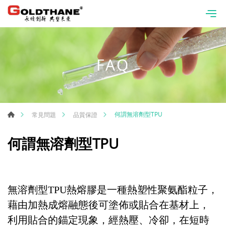
FAQ
何謂無溶劑型TPU
常見問題
品質保證
何謂無溶劑型TPU
無溶劑型TPU熱熔膠是一種熱塑性聚氨酯粒子，
藉由加熱成熔融態後可塗佈或貼合在基材上，
利用貼合的錨定現象，經熱壓、冷卻，在短時