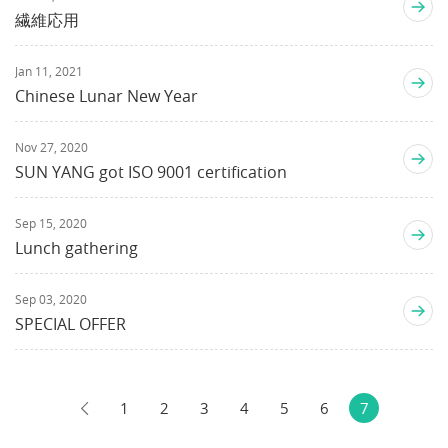
繊維応用
Jan 11, 2021
Chinese Lunar New Year
Nov 27, 2020
SUN YANG got ISO 9001 certification
Sep 15, 2020
Lunch gathering
Sep 03, 2020
SPECIAL OFFER
1
2
3
4
5
6
7