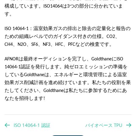
構成しています。
は
つの部分に分かれていま
ISO14064
3
す。
：温室効果ガスの排出と除去の定量化と報告の
ISO 14064-1
ための組織レベルでのガイダンス付きの仕様。
、
CO2
、
、
、
、
、
などの検査です。
CH4
N2O
SF6
NF3
HFC
PFC
は最終オーディションを完了し、
に
AFNOR
Goldthane
ISO
認証を発行します。純ゼロエミッションの準備を
14064-1
している
は、エネルギーと環境管理による温室
Goldthane
効果ガス削減計画を進め続けています。私たちの役割を果
たしてください、
は私たちに参加するためにあ
Goldthane
なたを招待します
!
ISO 14064-1 認証
バイオベース TPU